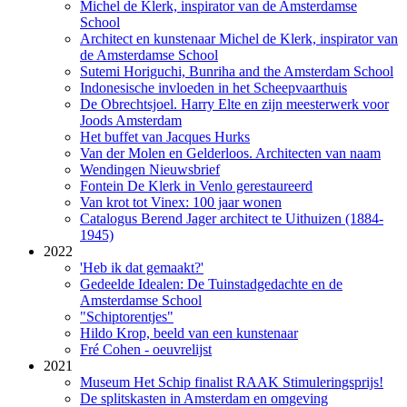
Michel de Klerk, inspirator van de Amsterdamse
School
Architect en kunstenaar Michel de Klerk, inspirator van
de Amsterdamse School
Sutemi Horiguchi, Bunriha and the Amsterdam School
Indonesische invloeden in het Scheepvaarthuis
De Obrechtsjoel. Harry Elte en zijn meesterwerk voor
Joods Amsterdam
Het buffet van Jacques Hurks
Van der Molen en Gelderloos. Architecten van naam
Wendingen Nieuwsbrief
Fontein De Klerk in Venlo gerestaureerd
Van krot tot Vinex: 100 jaar wonen
Catalogus Berend Jager architect te Uithuizen (1884-
1945)
2022
'Heb ik dat gemaakt?'
Gedeelde Idealen: De Tuinstadgedachte en de
Amsterdamse School
"Schiptorentjes"
Hildo Krop, beeld van een kunstenaar
Fré Cohen - oeuvrelijst
2021
Museum Het Schip finalist RAAK Stimuleringsprijs!
De splitskasten in Amsterdam en omgeving