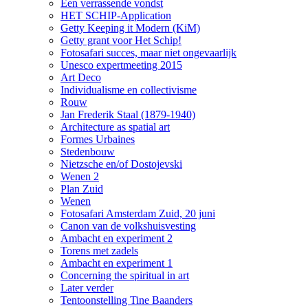
Een verrassende vondst
HET SCHIP-Application
Getty Keeping it Modern (KiM)
Getty grant voor Het Schip!
Fotosafari succes, maar niet ongevaarlijk
Unesco expertmeeting 2015
Art Deco
Individualisme en collectivisme
Rouw
Jan Frederik Staal (1879-1940)
Architecture as spatial art
Formes Urbaines
Stedenbouw
Nietzsche en/of Dostojevski
Wenen 2
Plan Zuid
Wenen
Fotosafari Amsterdam Zuid, 20 juni
Canon van de volkshuisvesting
Ambacht en experiment 2
Torens met zadels
Ambacht en experiment 1
Concerning the spiritual in art
Later verder
Tentoonstelling Tine Baanders