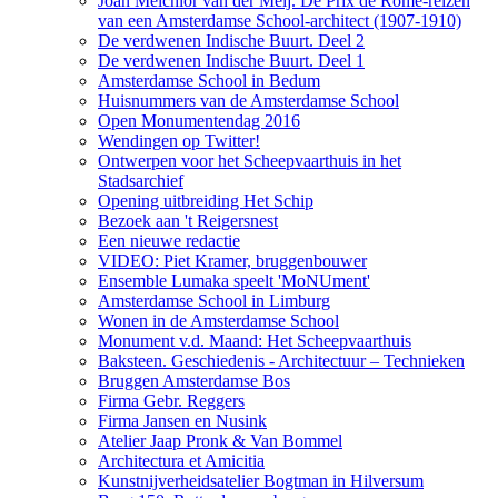
Joan Melchior van der Meij. De Prix de Rome-reizen
van een Amsterdamse School-architect (1907-1910)
De verdwenen Indische Buurt. Deel 2
De verdwenen Indische Buurt. Deel 1
Amsterdamse School in Bedum
Huisnummers van de Amsterdamse School
Open Monumentendag 2016
Wendingen op Twitter!
Ontwerpen voor het Scheepvaarthuis in het
Stadsarchief
Opening uitbreiding Het Schip
Bezoek aan 't Reigersnest
Een nieuwe redactie
VIDEO: Piet Kramer, bruggenbouwer
Ensemble Lumaka speelt 'MoNUment'
Amsterdamse School in Limburg
Wonen in de Amsterdamse School
Monument v.d. Maand: Het Scheepvaarthuis
Baksteen. Geschiedenis - Architectuur – Technieken
Bruggen Amsterdamse Bos
Firma Gebr. Reggers
Firma Jansen en Nusink
Atelier Jaap Pronk & Van Bommel
Architectura et Amicitia
Kunstnijverheidsatelier Bogtman in Hilversum