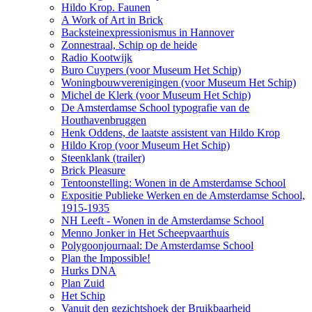
Hildo Krop. Faunen
A Work of Art in Brick
Backsteinexpressionismus in Hannover
Zonnestraal, Schip op de heide
Radio Kootwijk
Buro Cuypers (voor Museum Het Schip)
Woningbouwverenigingen (voor Museum Het Schip)
Michel de Klerk (voor Museum Het Schip)
De Amsterdamse School typografie van de
Houthavenbruggen
Henk Oddens, de laatste assistent van Hildo Krop
Hildo Krop (voor Museum Het Schip)
Steenklank (trailer)
Brick Pleasure
Tentoonstelling: Wonen in de Amsterdamse School
Expositie Publieke Werken en de Amsterdamse School,
1915-1935
NH Leeft - Wonen in de Amsterdamse School
Menno Jonker in Het Scheepvaarthuis
Polygoonjournaal: De Amsterdamse School
Plan the Impossible!
Hurks DNA
Plan Zuid
Het Schip
Vanuit den gezichtshoek der Bruikbaarheid