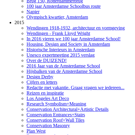
Brug 150, Rotterdammerbrug
100 jaar Amsterdamse Schoolbus route
Napier
Olympisch kwartier, Amsterdam
2015
Wendingen 1918-1932, architectuur en vormgeving
Wendingen - Frank Lloyd Wright
In 2016 vieren we 100 jaar Amsterdamse School!
Housing, Design and Society in Amsterdam
Historische Interieurs in Amsterdam
Unesco expertmeeting 2015 verslag
Over de DUIZEND!
2016 Jaar van de Amsterdamse School
Hijsbalken van de Amsterdamse School
Design Derby
Cijfers en letters
Redactie met vakantie. Graag vragen we iedereen...
Reizen en inspiratie
Los Angeles Art Deco
Research Symbolism+Meaning
Conservation Architectural+Artistic Details
Conservation Entrances+Stairs
Conservation Roof+Wall Tiles
Conservation Masonry
Plan West