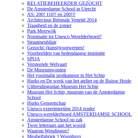
RELATIEBEHEERDER GEZOCHT
De Amsterdamse School in Utrecht
AS: 200! 110!! en 200!!!
Architectuur Biënnale Venetië 2014
Traagheid en de zomer
Park Meerwijk
Nominatie tot Unesco Werelderfgoed?
Straatmeubilair
Gezocht: (kunst)voorwerpen!
Voorbeelden van hedendaagse inspiratie
SPQA
Versteende Welvaart
De Museumwoning
Het voormalig postkantoor in Het Schip
Hurks en De week van het atelier op de Buisse Heide
Uitbreidingsplan Museum Het Schip
Museum Het Schip, museum van de Amsterdamse
School
Hurks Genootschap
Unesco expertmeeting 2014 reader
Unesco-werelderfgoed AMSTERDAMSE SCHOOL
Amsterdamse School op zak
Twee letteraars aan het woord
Waarom Wendingen?
Meubelfabriek 't Woonhuys