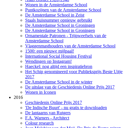
Wonen in de Amsterdamse School
Puntkozijnen van de Amsterdamse School
De Amsterdamse School in Zeist
Staals huisnummer opnieuw gebruikt
De Amsterdamse School in Groningen
De Amsterdamse School in Groningen
Ornamentale Patronen - Trijpweefsels van de
Amsterdamse School
Vlaggenmasthouders van de Amsterdamse School
1500: een nieuwe mijlpaal!
International Social Housing Festival
Wendingen op Instagram!
Haeckel: nog altijd een inspiratiebron
Het Schip genomineerd voor Publieksprijs Beste Uitje
2017
De Amsterdamse School in de winter
De uitslag van de Geschiedenis Online Prijs 2017
Wonen in Iconen
2016
Geschiedenis Online Prijs 2017
'De Indische Buurt' - nu gratis te downloaden
De lantaarns van Rutgers
F.A. Warners - Architect
Colour research