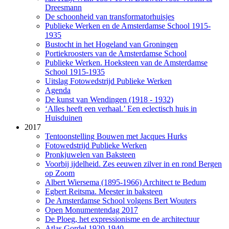
Dreesmann
De schoonheid van transformatorhuisjes
Publieke Werken en de Amsterdamse School 1915-
1935
Bustocht in het Hogeland van Groningen
Portiekroosters van de Amsterdamse School
Publieke Werken. Hoeksteen van de Amsterdamse
School 1915-1935
Uitslag Fotowedstrijd Publieke Werken
Agenda
De kunst van Wendingen (1918 - 1932)
‘Alles heeft een verhaal.’ Een eclectisch huis in
Huisduinen
2017
Tentoonstelling Bouwen met Jacques Hurks
Fotowedstrijd Publieke Werken
Pronkjuwelen van Baksteen
Voorbij ijdelheid. Zes eeuwen zilver in en rond Bergen
op Zoom
Albert Wiersema (1895-1966) Architect te Bedum
Egbert Reitsma. Meester in baksteen
De Amsterdamse School volgens Bert Wouters
Open Monumentendag 2017
De Ploeg, het expressionisme en de architectuur
Atlas Gordel 1920-1940