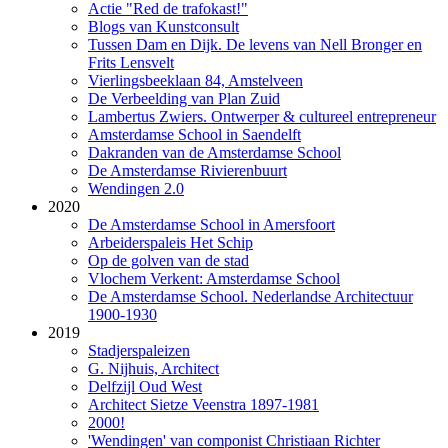
Actie "Red de trafokast!"
Blogs van Kunstconsult
Tussen Dam en Dijk. De levens van Nell Bronger en
Frits Lensvelt
Vierlingsbeeklaan 84, Amstelveen
De Verbeelding van Plan Zuid
Lambertus Zwiers. Ontwerper & cultureel entrepreneur
Amsterdamse School in Saendelft
Dakranden van de Amsterdamse School
De Amsterdamse Rivierenbuurt
Wendingen 2.0
2020
De Amsterdamse School in Amersfoort
Arbeiderspaleis Het Schip
Op de golven van de stad
Vlochem Verkent: Amsterdamse School
De Amsterdamse School. Nederlandse Architectuur
1900-1930
2019
Stadjerspaleizen
G. Nijhuis, Architect
Delfzijl Oud West
Architect Sietze Veenstra 1897-1981
2000!
'Wendingen' van componist Christiaan Richter