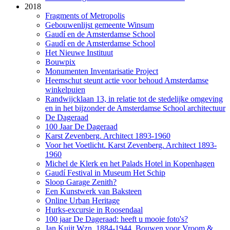
2018
Fragments of Metropolis
Gebouwenlijst gemeente Winsum
Gaudí en de Amsterdamse School
Gaudí en de Amsterdamse School
Het Nieuwe Instituut
Bouwpix
Monumenten Inventarisatie Project
Heemschut steunt actie voor behoud Amsterdamse
winkelpuien
Randwijcklaan 13, in relatie tot de stedelijke omgeving
en in het bijzonder de Amsterdamse School architectuur
De Dageraad
100 Jaar De Dageraad
Karst Zevenberg. Architect 1893-1960
Voor het Voetlicht. Karst Zevenberg. Architect 1893-
1960
Michel de Klerk en het Palads Hotel in Kopenhagen
Gaudí Festival in Museum Het Schip
Sloop Garage Zenith?
Een Kunstwerk van Baksteen
Online Urban Heritage
Hurks-excursie in Roosendaal
100 jaar De Dageraad: heeft u mooie foto's?
Jan Kuijt Wzn. 1884-1944. Bouwen voor Vroom &