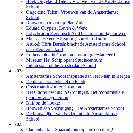
Boek Ongekend Talent: Vrouwen van de Amsterdamse
School
Ongekend Talent: Vrouwen van de Amsterdamse
School
Bouwen en leven op Plan Zuid
Eduard Cuypers. Leven & Werk
Polychroom Keramisch Art Deco in schoolgebouwen
Matissehof: een AS-smörgåsbord in Hoorn
Artikel: Chris Bartels bracht de Amsterdamse School
naar Kennemerland
Lutherzaaltje in Groningen wordt gerestaureerd
Museum Het Schip opent Studiecentrum
Indonesia and the Amsterdam School
2024
Amsterdamse School inspiratie aan Het Plein in Bergen
De deuren van Michel de Klerk
Oosterparkkwartier, Groningen
Het Oddfellowhuis in Groningen. Het monumentale
gebouw vroeger en nu
Blijf op de hoogte
Bouwen aan vooruitgang - De Amsterdamse School
De bouwstijlen van Nederland: de Amsterdamse
School
2023
Plantenbakken Spaarndammerplantsoen terug!